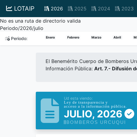
LOTAIP
2026
2025
2024
2023
No es una ruta de directorio valida
Periodo/2026/julio
Enero
Febrero
Marzo
Abril
M
Periodo:
El Benemérito Cuerpo de Bomberos Urcu
Información Pública:
Art. 7.- Difusión 
Ud esta viendo:
Ley de transparencia y
acceso a la información pública.
JULIO, 2026
BOMBEROS URCUQUI