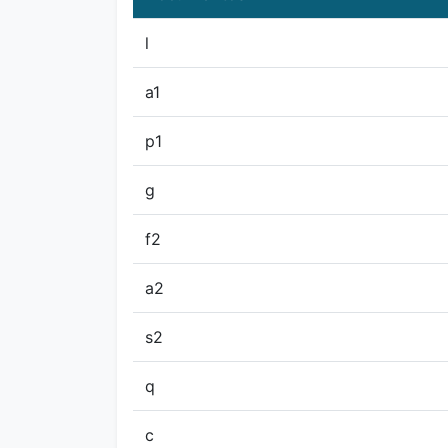
l
a1
p1
g
f2
a2
s2
q
c