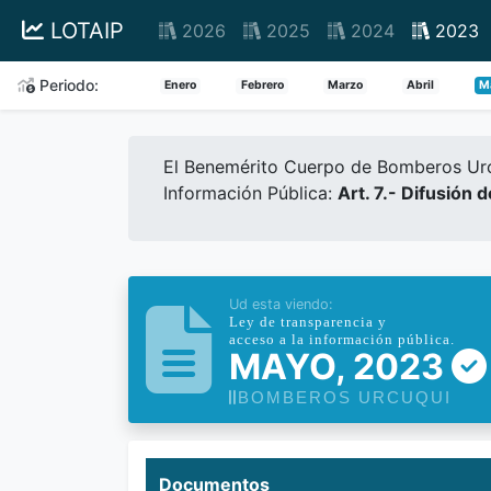
LOTAIP
2026
2025
2024
2023
Periodo:
Enero
Febrero
Marzo
Abril
M
El Benemérito Cuerpo de Bomberos Urcu
Información Pública:
Art. 7.- Difusión 
Ud esta viendo:
Ley de transparencia y
acceso a la información pública.
MAYO, 2023
BOMBEROS URCUQUI
Documentos