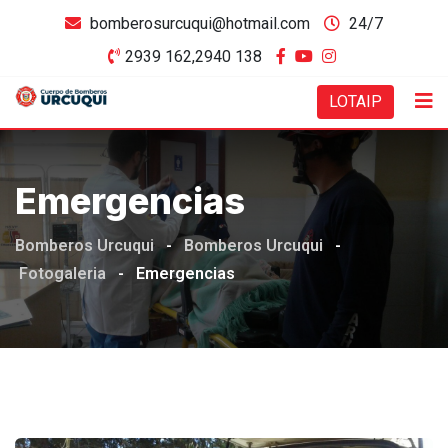
Skip
bomberosurcuqui@hotmail.com
24/7
to
2939 162,2940 138
content
LOTAIP
Emergencias
Bomberos Urcuqui
-
Bomberos Urcuqui
-
Fotogaleria
-
Emergencias