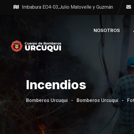
Skip
Imbabura EO4-03,Julio Matovelle y Guzmán
to
content
NOSOTROS
Incendios
Bomberos Urcuqui
-
Bomberos Urcuqui
-
Fo