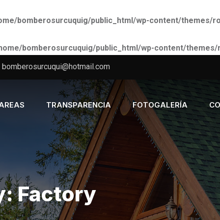
ome/bomberosurcuquig/public_html/wp-content/themes/roof
home/bomberosurcuquig/public_html/wp-content/themes/roo
bomberosurcuqui@hotmail.com
AREAS
TRANSPARENCIA
FOTOGALERÍA
CO
y:
Factory