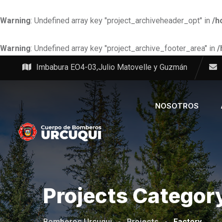
Warning
: Undefined array key "project_archiveheader_opt" in
/h
Warning
: Undefined array key "project_archive_footer_area" in
/
Skip
Imbabura EO4-03,Julio Matovelle y Guzmán
to
content
NOSOTROS
Projects Categor
Bomberos Urcuqui
-
Projects
-
Factory